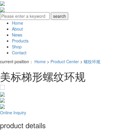
Home
About
News
Products
Shop
Contact
current position：
Home
>
Product Center
>
螺纹环规
美标梯形螺纹环规
Online Inquiry
product details